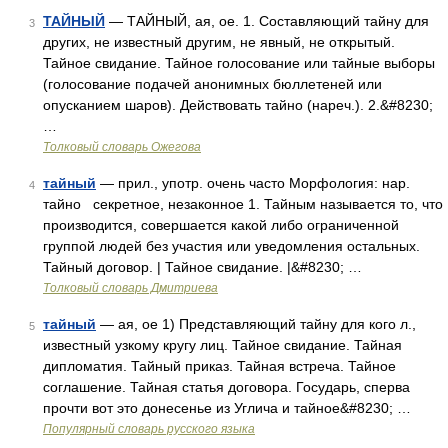
ТАЙНЫЙ
— ТАЙНЫЙ, ая, ое. 1. Составляющий тайну для
3
других, не известный другим, не явный, не открытый.
Тайное свидание. Тайное голосование или тайные выборы
(голосование подачей анонимных бюллетеней или
опусканием шаров). Действовать тайно (нареч.). 2.&#8230;
…
Толковый словарь Ожегова
тайный
— прил., употр. очень часто Морфология: нар.
4
тайно секретное, незаконное 1. Тайным называется то, что
производится, совершается какой либо ограниченной
группой людей без участия или уведомления остальных.
Тайный договор. | Тайное свидание. |&#8230; …
Толковый словарь Дмитриева
тайный
— ая, ое 1) Представляющий тайну для кого л.,
5
известный узкому кругу лиц. Тайное свидание. Тайная
дипломатия. Тайный приказ. Тайная встреча. Тайное
соглашение. Тайная статья договора. Государь, сперва
прочти вот это донесенье из Углича и тайное&#8230; …
Популярный словарь русского языка