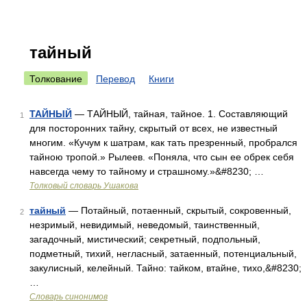
тайный
Толкование
Перевод
Книги
ТАЙНЫЙ
— ТАЙНЫЙ, тайная, тайное. 1. Составляющий
1
для посторонних тайну, скрытый от всех, не известный
многим. «Кучум к шатрам, как тать презренный, пробрался
тайною тропой.» Рылеев. «Поняла, что сын ее обрек себя
навсегда чему то тайному и страшному.»&#8230; …
Толковый словарь Ушакова
тайный
— Потайный, потаенный, скрытый, сокровенный,
2
незримый, невидимый, неведомый, таинственный,
загадочный, мистический; секретный, подпольный,
подметный, тихий, негласный, затаенный, потенциальный,
закулисный, келейный. Тайно: тайком, втайне, тихо,&#8230;
…
Словарь синонимов