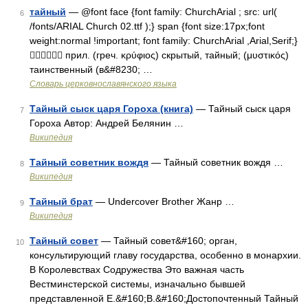
тайный
— @font face {font family: ChurchArial ; src: url(
6
/fonts/ARIAL Church 02.ttf );} span {font size:17px;font
weight:normal !important; font family: ChurchArial ,Arial,Serif;}
 прил. (греч. κρύφιος) скрытый, тайный; (μυστικός)
таинственный (в&#8230; …
Словарь церковнославянского языка
Тайный сыск царя Гороха (книга)
— Тайный сыск царя
7
Гороха Автор: Андрей Белянин …
Википедия
Тайный советник вождя
— Тайный советник вождя …
8
Википедия
Тайный брат
— Undercover Brother Жанр …
9
Википедия
Тайный совет
— Тайный совет&#160; орган,
10
консультирующий главу государства, особенно в монархии.
В Королевствах Содружества Это важная часть
Вестминстерской системы, изначально бывшей
представленной Е.&#160;В.&#160;Достопочтенный Тайный